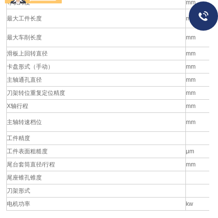
导轨跨度
mm
最大工件长度
mm
最大车削长度
mm
滑板上回转直径
mm
卡盘形式（手动）
mm
主轴通孔直径
mm
刀架转位重复定位精度
mm
X轴行程
mm
主轴转速档位
mm
工件精度
工件表面粗糙度
μm
尾台套筒直径/行程
mm
尾座锥孔锥度
刀架形式
电机功率
kw