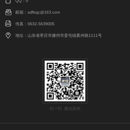
QQ：0
邮箱：sdfksjc@163.com
传真：0632-5639005
地址：山东省枣庄市滕州市姜屯镇奚仲路1111号
扫一扫 微信咨询