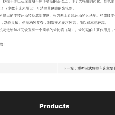
外，数控车床已在原普通车床传动链的基础上，作了大幅度的简化。如取消
设了（少数车床未增设）可消除其侧隙的齿轮副。
输出的旋转运动转换成架在纵、横方向上直线运动的运动副。构成螺旋
定，动作灵敏。但结构较复杂，制造技术要求较高，所以成本也较高。
与进给丝杠间设置有一个简单的齿轮箱（架）。齿轮副的主要作用是，
助！
下一篇：
重型卧式数控车床主要
Products