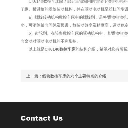
CK6140数控车床除了部分主轴箱内的齿轮传动等机构
了纵、横进给的螺旋传动机构，并在驱动电动机至丝杠间增
a）螺旋传动机构数控车床中的螺旋副，是将驱动电动机所
小，可消除轴向间隙及预紧，故传动效率及精度高，运动稳
b）齿轮副。在较多数控车床的驱动机构中，其驱动电动机
向窜动对驱动电动机的不利影响。
以上就是
CK6140数控车床
的结构介绍，希望对您有所帮
上一篇：
线轨数控车床的六个主要特点的介绍
Contact Us