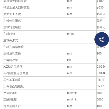
床身最大回转直径
mm
φ1000
托板上最大回转直径
mm
φ630
最大加工长度
mm
1500/20
主轴传动形式
四档
主轴转速级数
档内无极
主轴转速
r/min
30-84/53
主轴头形式
D11
主轴孔前端锥度
公制120 
主轴通孔直径
mm
105
主电机功率
kw
11
X/Z轴定位精度
mm
0.025/0.
X/Z轴重复定位精度
mm
0.01/0.0
工件加工精度
IT6-IT7
工件表面粗糙度
Ra1.6
X快移速度
mm/min
4000
Z快移速度
mm/min
6000
尾座套简直径
mm
100