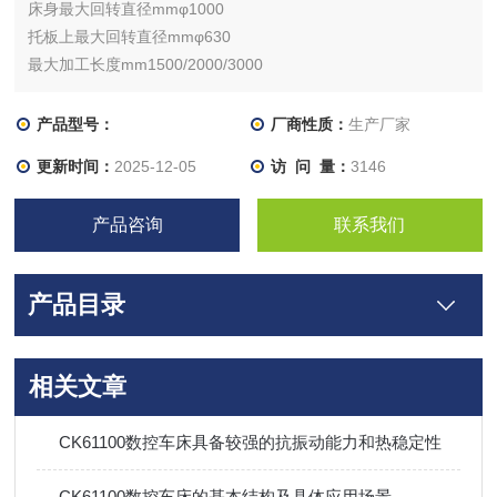
床身最大回转直径mmφ1000
托板上最大回转直径mmφ630
最大加工长度mm1500/2000/3000
主轴传动形式四档
主轴转速级数档内无极
产品型号：
厂商性质：
生产厂家
主轴转速r/min30-84/53-150/125-350/300-835
更新时间：
2025-12-05
访 问 量：
3146
主轴头形式D11
主轴孔前端锥度公制120 1:20
产品咨询
联系我们
主轴通孔直径mm105
产品目录
相关文章
CK61100数控车床具备较强的抗振动能力和热稳定性
CK61100数控车床的基本结构及具体应用场景