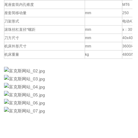
尾座套筒内孔锥度
MT6
座套简移动量
mm
250
刀架形式
电动4工
滚珠丝杠直径*螺距
mm
x：30*0
刀方尺寸
mm
40x40
机床外形尺寸
mm
3600/41
机床重量
kg
4800/56