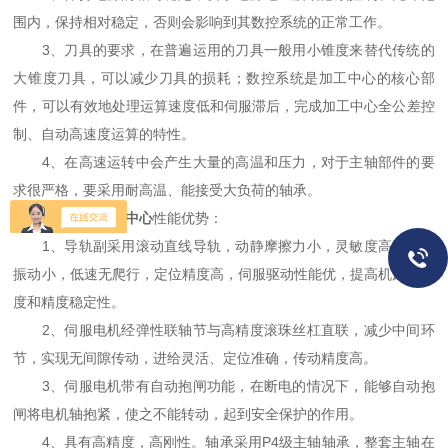
围内，保持相对稳定，否则会影响到其数控系统的正常工作。
3、刀具的要求，在普遍运用的刀具一般用小锥度来替代传统的
大锥度刀具，可以减少刀具的损耗；数控系统是加工中心的核心部
件，可以有效地处理运算速度低和伺服滞后，完成加工中心全公差控
制、自动高速度运算的特性。
4、在高速运转中会产生大量的高温和压力，对于主轴部件的要
求很严格，要采用耐高温、能接受大负荷的轴承。
线轨立式加工中心
性能优势：
1、导轨副采用滚动直线导轨，动静摩擦力小，灵敏度高，高速
振动小，低速无爬行，定位精度高，伺服驱动性能优，提高机床的精
度和精度稳定性。
2、伺服电机经弹性联轴节与高精度滚珠丝杠直联，减少中间环
节，实现无间隙传动，进给灵活、定位准确，传动精度高。
3、伺服电机带有自动抱闸功能，在断电的情况下，能够自动抱
闸将电机轴抱紧，使之不能转动，起到安全保护的作用。
4、具有高精度，高刚性。轴承采用P4级主轴轴承，整套主轴在