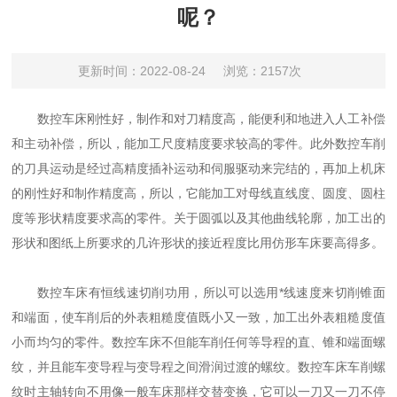
呢？
更新时间：2022-08-24
浏览：2157次
数控车床刚性好，制作和对刀精度高，能便利和地进入人工补偿
和主动补偿，所以，能加工尺度精度要求较高的零件。此外数控车削
的刀具运动是经过高精度插补运动和伺服驱动来完结的，再加上机床
的刚性好和制作精度高，所以，它能加工对母线直线度、圆度、圆柱
度等形状精度要求高的零件。关于圆弧以及其他曲线轮廓，加工出的
形状和图纸上所要求的几许形状的接近程度比用仿形车床要高得多。
数控车床有恒线速切削功用，所以可以选用*线速度来切削锥面
和端面，使车削后的外表粗糙度值既小又一致，加工出外表粗糙度值
小而均匀的零件。数控车床不但能车削任何等导程的直、锥和端面螺
纹，并且能车变导程与变导程之间滑润过渡的螺纹。数控车床车削螺
纹时主轴转向不用像一般车床那样交替变换，它可以一刀又一刀不停