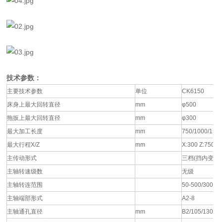
技术参数：
主要技术参数
单位
CK6150
床身上最大回转直径
mm
φ500
拖扳上最大回转直径
mm
φ300
最大加工长度
mm
750/1000/150
最大行程X/Z
mm
X:300 Z:750/1
主传动形式
三档(挡内变频)
主轴转速级数
无级
主轴转连范围
50-500/300-1
主轴端部形式
A2-8
主轴通孔直径
mm
B2/105/130