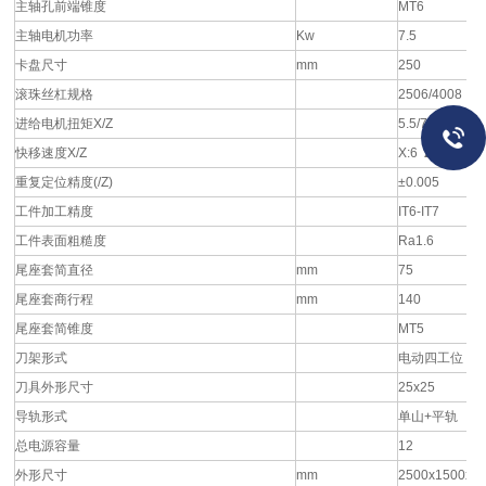
主轴孔前端锥度
MT6
主轴电机功率
Kw
7.5
卡盘尺寸
mm
250
滚珠丝杠规格
2506/4008
进给电机扭矩X/Z
5.5/7.5
快移速度X/Z
X:6 Z:8
重复定位精度(/Z)
±0.005
工件加工精度
IT6-IT7
工件表面粗糙度
Ra1.6
尾座套简直径
mm
75
尾座套商行程
mm
140
尾座套简锥度
MT5
刀架形式
电动四工位
刀具外形尺寸
25x25
导轨形式
单山+平轨
总电源容量
12
外形尺寸
mm
2500x1500x1