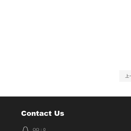
上
Contact Us
QQ：0