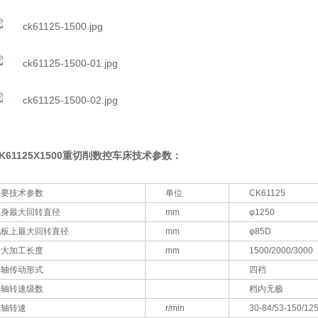
K61125X1500重切削数控车床
技术参数：
主要技术参数
单位
CK61125
床身最大回转直径
mm
φ1250
托板上最大回转直径
mm
φ85D
最大加工长度
mm
1500/2000/3000
主轴传动形式
四裆
主轴转速级数
档内无极
主轴转速
r/min
30-84/53-150/12