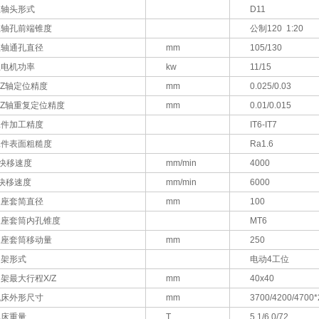
主轴头形式
D11
主轴孔前端锥度
公制120 1:20
主轴通孔直径
mm
105/130
主电机功率
kw
11/15
/Z轴定位精度
mm
0.025/0.03
/Z轴重复定位精度
mm
0.01/0.015
工件加工精度
IT6-IT7
工件表面粗糙度
Ra1.6
X快移速度
mm/min
4000
快移速度
mm/min
6000
尾座套简直径
mm
100
尾座套筒内孔锥度
MT6
尾座套筒移动量
mm
250
刀架形式
电动4工位
架最大行程X/Z
mm
40x40
机床外形尺寸
mm
3700/4200/4700
机床重量
T
5.1/6.0/72