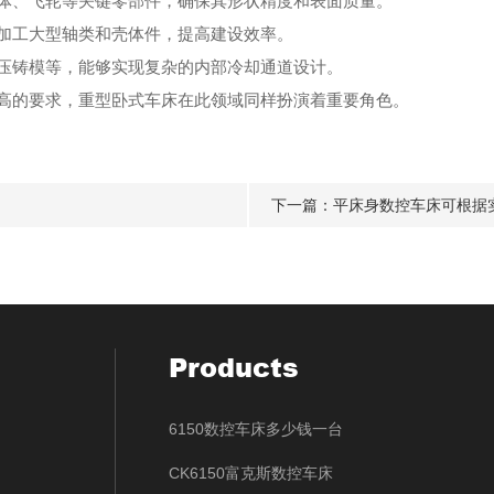
体、飞轮等关键零部件，确保其形状精度和表面质量。
加工大型轴类和壳体件，提高建设效率。
压铸模等，能够实现复杂的内部冷却通道设计。
高的要求，重型卧式车床在此领域同样扮演着重要角色。
下一篇：
平床身数控车床可根据
Products
6150数控车床多少钱一台
CK6150富克斯数控车床