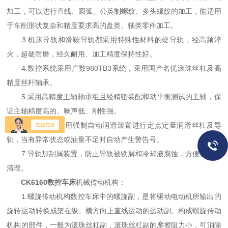
加工，可以进行直线、圆弧、公英制螺纹、多头螺纹的加工，能适用
于车削形状复杂和精度要求高的盘类、轴类零件加工。
3.机床导轨和滑鞍导轨都采用特殊性材料的硬导轨，经高频淬
火，超硬耐磨，经久耐用、加工精度保持性好。
4.数控系统采用广数980TB3系统，采用国产名优滚珠丝杠及高
精度丝杆轴承。
5.采用高精度主轴轴承组且经精密装配和动平衡测试的主轴，保
证主轴精度高的、噪声低、刚性强。
6.各润滑点采用强制自动润滑装置进行定点定量润滑丝杠及导
轨，当有异常状态或油量不足时自动产生警告号。
7.导轨加刮屑装置，防止导轨被铁屑和冷却液腐蚀，方便铁屑的
清理。
CK6160数控车床
机械传动机构：
1.螺旋传动机构数控车床中的螺旋副，是将驱动电动机所输出的
旋转运动转换成架在纵、横方向上直线运动的运动副。构成螺旋传动
机构的部件，一般为滚珠丝杠副，滚珠丝杠副的摩擦阻力小，可消除